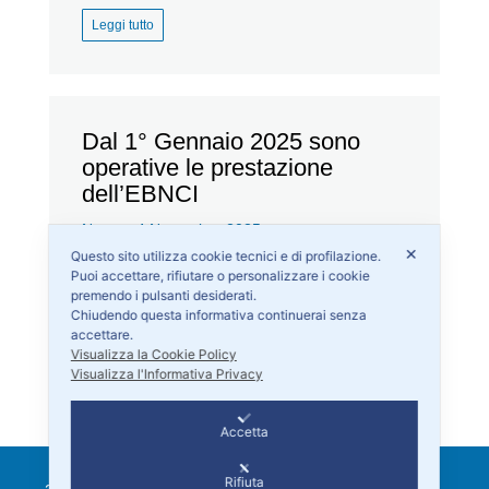
Leggi tutto
Dal 1° Gennaio 2025 sono
operative le prestazione
dell’EBNCI
News
4 Novembre 2025
✕
Questo sito utilizza cookie tecnici e di profilazione.
Si comunica che dal 1° Gennaio 2025
Puoi accettare, rifiutare o personalizzare i cookie
sono operative le prestazione dell’EBNCI.
premendo i pulsanti desiderati.
Chiudendo questa informativa continuerai senza
accettare.
Leggi tutto
Visualizza la Cookie Policy
Visualizza l'Informativa Privacy
Accetta
Rifiuta