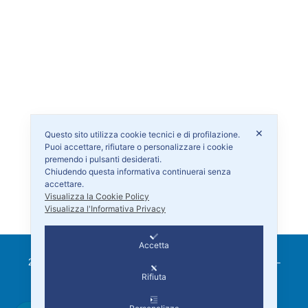
✕
Questo sito utilizza cookie tecnici e di profilazione.
Puoi accettare, rifiutare o personalizzare i cookie
premendo i pulsanti desiderati.
Chiudendo questa informativa continuerai senza
accettare.
Visualizza la Cookie Policy
Visualizza l'Informativa Privacy
Accetta
2026 © EBNCI Ente Bilaterale Nazionale Consorzi Irrigui –
C.F. 96583660582
Rifiuta
[
Informativa Privacy
|
Cookie Policy
]