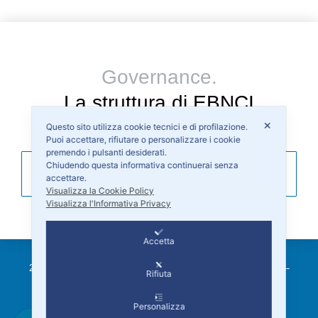
Governance.
La struttura di EBNCI
✕
Questo sito utilizza cookie tecnici e di profilazione.
Puoi accettare, rifiutare o personalizzare i cookie
premendo i pulsanti desiderati.
Chiudendo questa informativa continuerai senza
Informati
accettare.
Visualizza la Cookie Policy
Visualizza l'Informativa Privacy
Accetta
2026 © EBNCI Ente Bilaterale Nazionale Consorzi Irrigui –
Rifiuta
C.F. 96583660582
[
Informativa Privacy
|
Cookie Policy
]
Personalizza